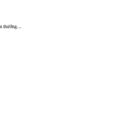
hận thưởng…